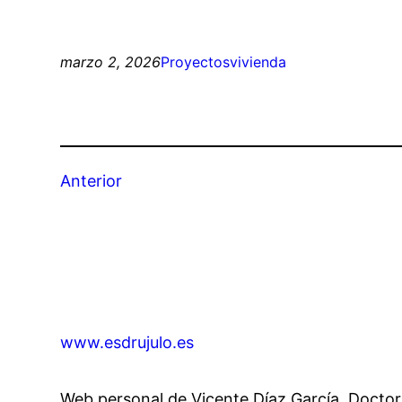
marzo 2, 2026
Proyectos
vivienda
Anterior
www.esdrujulo.es
Web personal de Vicente Díaz García, Doctor