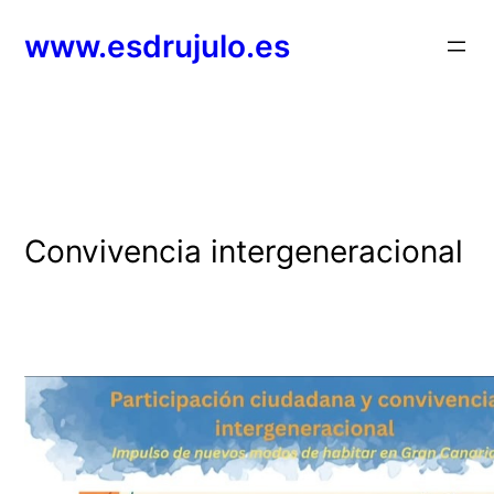
Saltar
www.esdrujulo.es
al
contenido
Convivencia intergeneracional