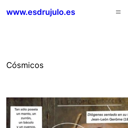
Saltar
www.esdrujulo.es
al
contenido
Cósmicos