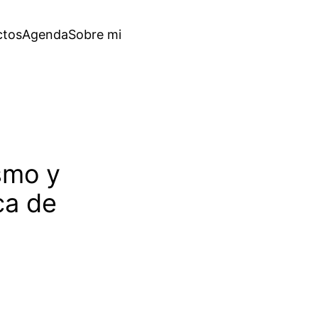
ctos
Agenda
Sobre mi
smo y
ca de