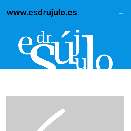
Saltar
www.esdrujulo.es
al
contenido