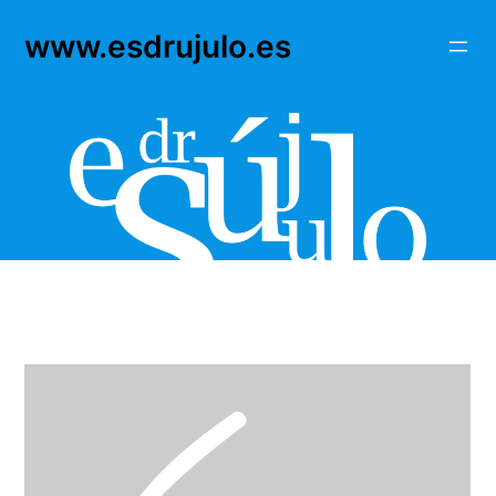
Saltar
www.esdrujulo.es
al
contenido